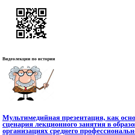
Видеолекции по истории
Мультимедийная презентация, как осн
Всё для рыбака.
Сигнализатор поклевки
и другие рыболовные принадлежност
сценария лекционного занятия в образ
организациях среднего профессиональн