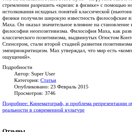
стремлении разрешить «кризис в физике» с помощью н
истолкования исходных понятий классической (ньютон
физики получили широкую известность философские вз
Маха. Он оказал значительное влияние на становление 
философии неопозитивизма. Философия Маха, как разв
классического позитивизма, выдвинутых Огюстом Конт
Спенсером, стали второй стадией развития позитивизма
эмпириокритицизм. Мах утверждал, что мир есть «комп
ощущений».
Подробности
Автор:
Super User
Категория:
Статьи
Опубликовано: 23 Февраль 2015
Просмотров: 3746
Подробнее: Кинематограф, и проблема репрезентации о
реальности в современной культуре
Отзывы