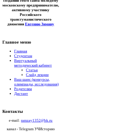
создании этого сайта молодому
московскому предпринимателю,
активному участнику
Российского
трансгуманистического
движения
Евгению Зимину
Главное меню
Главная
Студентам
Виртуальный
методический кабинет
Статьи
Слайд лекции
Ваш шанс (конкурсы,
олимпиады, исследования)
Родителям
Дистант
Контакты
e-mail:
ramzay1352@bk.ru
канал - Telegram УЧИсторию