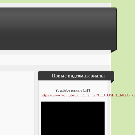
Новые видеоматериалы
YouTube канал СПТ
https://www.youtube.com/channel/UCJ1OMijLzbKkG_