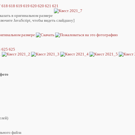
7
618
618
619
619
620
620
621
621
лючите JavaScript, чтобы видеть слайдшоу]
4
625
625
 фото
елей)
льного файла