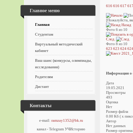
616
616
617
61
Главное меню
[Пожалуйста, вк
Главная
Назад
Фото 6 из 10
Студентам
След.
Фото 8 из 10
Виртуальный методический
623
623
624
62
кабинет
Ваш шанс (конкурсы, олимпиады,
исследования)
Информация о
Родителям
Дата
Дистант
19.05.2021
Просмотры
493
Оценка
Контакты
Нет
Размер файла
0.00 Кб ( x пикс
e-mail:
ramzay1352@bk.ru
Автор
Нет данных
канал - Telegram УЧИсторию
Размер оригина