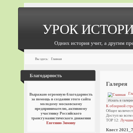
УРОК ИСТОР
Одних история учит, а другим пр
Вы здесь:
Главная
Благодарность
Купить авторег
Галерея
Гл
Выражаю огромную благодарность
за помощь в создании этого сайта
молодому московскому
К обзорной стр
предпринимателю, активному
Общее количест
участнику Российского
Доступ ко всем
трансгуманистического движения
TOP 12:
Лучшие
Евгению Зимину
Квест 2021_