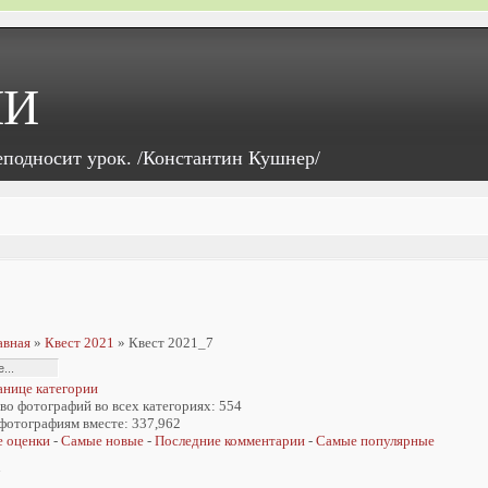
ИИ
еподносит урок. /Константин Кушнер/
истраторы и
видеорегистраторы
можно на nachodki.ru
авная
»
Квест 2021
» Квест 2021_7
анице категории
во фотографий во всех категориях: 554
 фотографиям вместе: 337,962
 оценки
-
Самые новые
-
Последние комментарии
-
Самые популярные
7