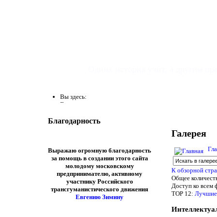
УРОК ИСТОР
Одних история учит, а другим пр
Вы здесь:
Главная
Благодарность
Авто и видеоре
Галерея
Гла
Выражаю огромную благодарность
за помощь в создании этого сайта
молодому московскому
К обзорной стра
предпринимателю, активному
Общее количеств
участнику Российского
Доступ ко всем 
трансгуманистического движения
TOP 12:
Лучшие
Евгению Зимину
Интеллектуа