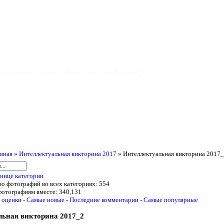
ИИ
еподносит урок. /Константин Кушнер/
гистраторы продаются
здесь
вная
»
Интеллектуальная викторина 2017
» Интеллектуальная викторина 2017
нице категории
о фотографий во всех категориях: 554
фотографиям вместе: 340,131
 оценки
-
Самые новые
-
Последние комментарии
-
Самые популярные
льная викторина 2017_2