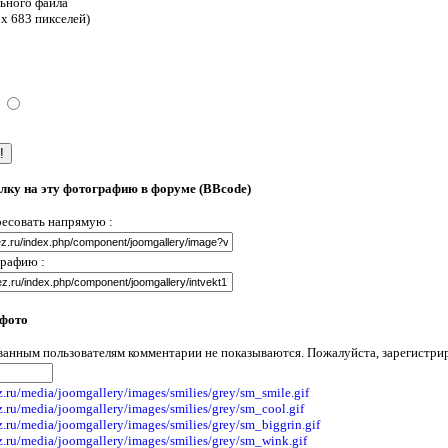
ьного файла
 x 683 пикселей)
лку на эту фотографию в форуме (BBcode)
есовать напрямую :
графию :
 фото
анным пользователям комментарии не показываются. Пожалуйста, зарегистрир