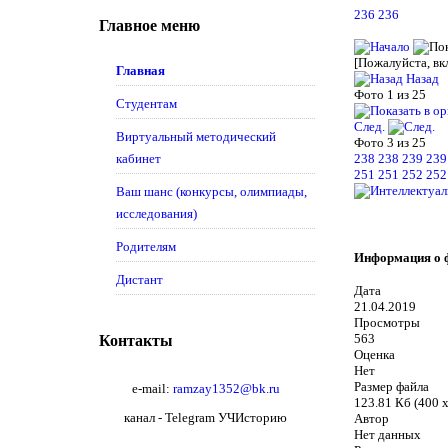
236
236
Главное меню
[Пожалуйста, вк
Главная
Назад
Фото 1 из 25
Студентам
След.
Виртуальный методический
Фото 3 из 25
238
238
239
239
кабинет
251
251
252
252
Ваш шанс (конкурсы, олимпиады,
исследования)
Родителям
Информация о 
Дистант
Дата
21.04.2019
Просмотры
563
Контакты
Оценка
Нет
Размер файла
e-mail:
ramzay1352@bk.ru
123.81 Кб (400 
канал - Telegram УЧИсторию
Автор
Нет данных