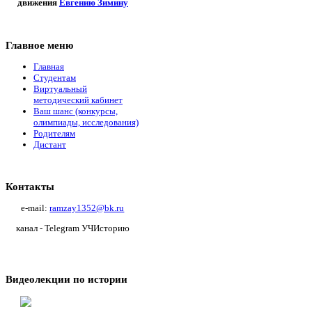
движения
Евгению Зимину
Главное меню
Главная
Студентам
Виртуальный
методический кабинет
Ваш шанс (конкурсы,
олимпиады, исследования)
Родителям
Дистант
Контакты
e-mail:
ramzay1352@bk.ru
канал - Telegram УЧИсторию
Видеолекции по истории