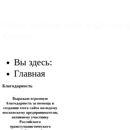
УРОК ИСТОРИИ
Одних история учит, а другим п
Кушнер/
Вы здесь:
Главная
Благодарность
Выражаю огромную
благодарность за помощь в
создании этого сайта молодому
московскому предпринимателю,
активному участнику
Российского
трансгуманистического